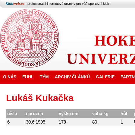
Klub
web.cz
- profesionální internetové stránky pro váš sportovní klub
O NÁS
EUHL
TÝM
ARCHIV ČLÁNKŮ
GALERIE
PARTN
Lukáš Kukačka
číslo
narozen
výška cm
váha kg
hůl
6
30.6.1995
179
80
L