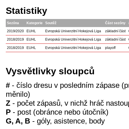
Statistiky
Sezóna
Kategorie
Soutěž
Část sezóny
2019/2020
EUHL
Evropská Univerzitní Hokejová Liga
základní část
2018/2019
EUHL
Evropská Univerzitní Hokejová Liga
základní část
2018/2019
EUHL
Evropská Univerzitní Hokejová Liga
playoff
Vysvětlivky sloupců
#
- číslo dresu v posledním zápase (p
měnilo)
Z
- počet zápasů, v nichž hráč nastoup
P
- post (obránce nebo útočník)
G, A, B
- góly, asistence, body