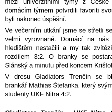
mezi univerzitními týmy z České r
domácím týmem potvrdili favoriti svo
byli nakonec úspěšní.
Ve večerním utkání jsme se střetli se
velmi vyrovnané. Domácí na nás 
hledištěm nestačili a my tak zvítěz
rozdílem 3:2. O branky se postara
Slánský a minutu před koncem Krištof
V dresu Gladiators Trenčín se b
brankář Mathias Štefanka, který svý
studenty UKF Nitra 4:2.