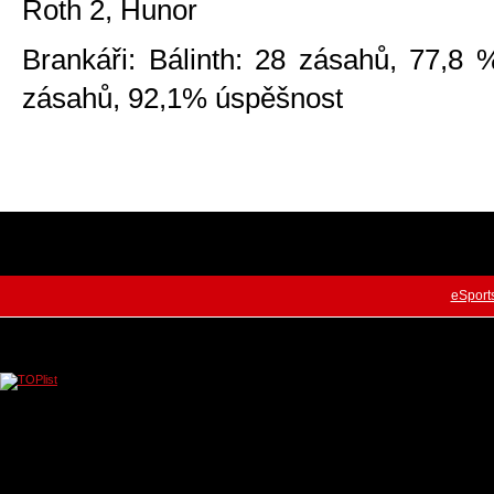
Roth 2, Hunor
Brankáři: Bálinth: 28 zásahů, 77,8 
zásahů, 92,1% úspěšnost
UK
eSport