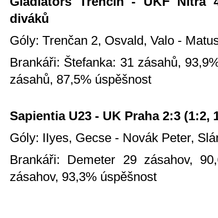
Gladiators Trenčín - UKF Nitra 4:
diváků
Góly: Trenčan 2, Osvald, Valo - Matu
Brankáři: Štefanka: 31 zásahů, 93,9%
zásahů, 87,5% úspěšnost
Sapientia U23 - UK Praha 2:3 (1:2, 1
Góly: IIyes, Gecse - Novák Peter, Sl
Brankáři: Demeter 29 zásahov, 90,
zásahov, 93,3% úspěšnost