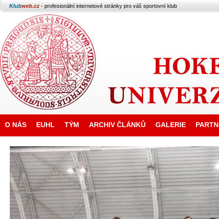
Klub
web.cz
- profesionální internetové stránky pro váš sportovní klub
O NÁS
EUHL
TÝM
ARCHIV ČLÁNKŮ
GALERIE
PARTN