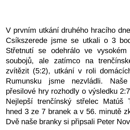
V prvním utkání druhého hracího dn
Csíkszerede jsme se utkali o 3 bod
Střetnutí se odehrálo ve vysokém
soubojů, ale zatímco na trenčínsk
zvítězit (5:2), utkání v roli domácí
Rumunsku jsme nezvládli. Naše 
přesilové hry rozhodly o výsledku 2:7
Nejlepší trenčínský střelec Matúš T
hned 3 ze 7 branek a v 56. minutě zko
Dvě naše branky si připsali Peter Nov