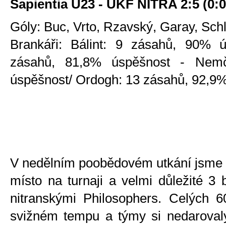
Sapientia U23 - UKF NITRA 2:5 (0:0,
Góly: Buc, Vrto, Rzavský, Garay, Schl
Brankáři: Bálint: 9 zásahů, 90% ú
zásahů, 81,8% úspěšnost - Nemč
úspěšnost/ Ordogh: 13 zásahů, 92,9
V nedělním poobědovém utkání jsme se
místo na turnaji a velmi důležité 3
nitranskými Philosophers. Celých 6
svižném tempu a týmy si nedarovaly