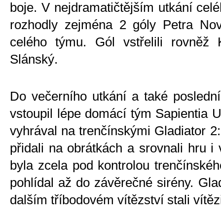
boje. V nejdramatičtějším utkání cel
rozhodly zejména 2 góly Petra Nov
celého týmu. Gól vstřelili rovněž 
Slánský.
Do večerního utkání a také posledníh
vstoupil lépe domácí tým Sapientia U2
vyhrával na trenčínskými Gladiator 2:
přidali na obrátkách a srovnali hru i v
byla zcela pod kontrolou trenčínského
pohlídal až do závěrečné sirény. Glad
dalším tříbodovém vítězství stali vítěz