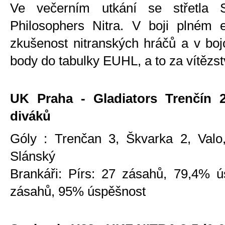
Ve večerním utkání se střetla S
Philosophers Nitra. V boji plném e
zkušenost nitranských hráčů a v bojo
body do tabulky EUHL, a to za vítězstv
UK Praha - Gladiators Trenčín 2:7
diváků
Góly : Trenčan 3, Škvarka 2, Valo,
Slánský
Brankáři: Pírs: 27 zásahů, 79,4% ú
zásahů, 95% úspěšnost