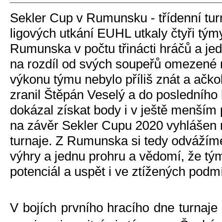
Sekler Cup v Rumunsku - třídenní turn
ligových utkání EUHL utkaly čtyři týmy
Rumunska v počtu třinácti hráčů a je
na rozdíl od svých soupeřů omezené m
výkonu týmu nebylo příliš znát a ačkol
zranil Štěpán Veselý a do posledního k
dokázal získat body i v ještě menším 
na závěr Sekler Cupu 2020 vyhlášen 
turnaje. Z Rumunska si tedy odvážím
výhry a jednu prohru a vědomí, že tým
potenciál a uspět i ve ztížených podm
V bojích prvního hracího dne turnaj