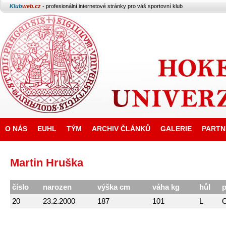
Klub
web.cz
- profesionální internetové stránky pro váš sportovní klub
O NÁS
EUHL
TÝM
ARCHIV ČLÁNKŮ
GALERIE
PARTN
Martin Hruška
číslo
narozen
výška cm
váha kg
hůl
p
20
23.2.2000
187
101
L